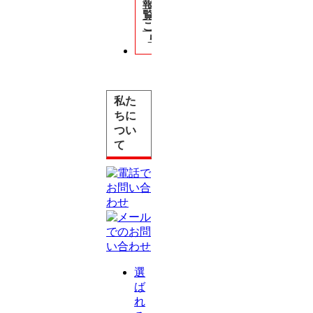
報一
覧は
こち
ら
私た
ちに
つい
て
選
ば
れ